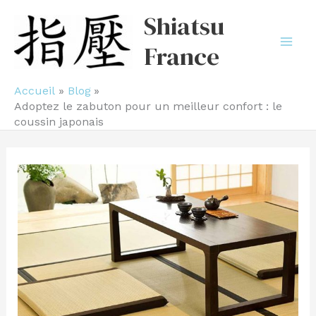
Aller
Shiatsu
au
France
contenu
Accueil
Blog
Adoptez le zabuton pour un meilleur confort : le
coussin japonais